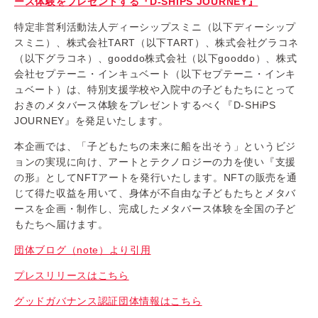
ース体験をプレゼントする『D-SHiPS JOURNEY』
特定非営利活動法人ディーシップスミニ（以下ディーシップ
スミニ）、株式会社TART（以下TART）、株式会社グラコネ
（以下グラコネ）、gooddo株式会社（以下gooddo）、株式
会社セプテーニ・インキュベート（以下セプテーニ・インキ
ュベート）は、特別支援学校や入院中の子どもたちにとって
おきのメタバース体験をプレゼントするべく『D-SHiPS
JOURNEY』を発足いたします。
本企画では、「子どもたちの未来に船を出そう」というビジ
ョンの実現に向け、アートとテクノロジーの力を使い『支援
の形』としてNFTアートを発行いたします。NFTの販売を通
じて得た収益を用いて、身体が不自由な子どもたちとメタバ
ースを企画・制作し、完成したメタバース体験を全国の子ど
もたちへ届けます。
団体ブログ（note）より引用
プレスリリースはこちら
グッドガバナンス認証団体情報はこちら