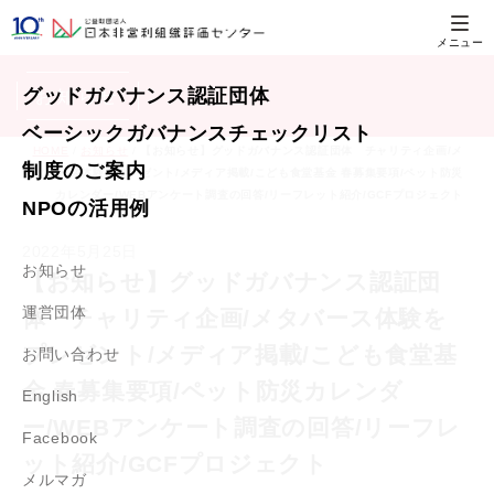
グッドガバナンス
認証団体
お知らせ
ベーシックガバナンス
チェックリスト
HOME
/
お知らせ
/
【お知らせ】グッドガバナンス認証団体 チャリティ企画/メ
制度のご案内
タバース体験をプレゼント/メディア掲載/こども食堂基金 春募集要項/ペット防災
カレンダー/WEBアンケート調査の回答/リーフレット紹介/GCFプロジェクト
NPOの活用例
2022年5月25日
お知らせ
【お知らせ】グッドガバナンス認証団
運営団体
体 チャリティ企画/メタバース体験を
プレゼント/メディア掲載/こども食堂基
お問い合わせ
金 春募集要項/ペット防災カレンダ
English
ー/WEBアンケート調査の回答/リーフレ
Facebook
ット紹介/GCFプロジェクト
メルマガ