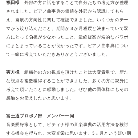
福田様
外部の方に話をすることで自分たちの考え方が整理
されました。ピアノ曲事典の価値を外部から認識してもら
え、発展の方向性に関して確認できました。いくつかのテー
マから絞り込んだこと、期間が３か月程度と決まっていて双
方にとって負担が少なかったこと、最終提案が端的なパワポ
にまとまっていることが良かったです。ピアノ曲事典につい
て一緒に考えていただきありがとうございました。
実方様
組織外の方の視点を頂けたことは大変貴重で、新た
な視点を複数獲得することができました。多くの方に親身に
考えて頂いたことに感動しました。ぜひ他の団体様にもその
感触をお伝えしたいと思います。
富士通プロボノ部 メンバー一同
音楽愛好家として、ピティナ様の音楽事典の活用方法を検討
する機会を得られ、大変光栄に思います。3ヵ月という短い期