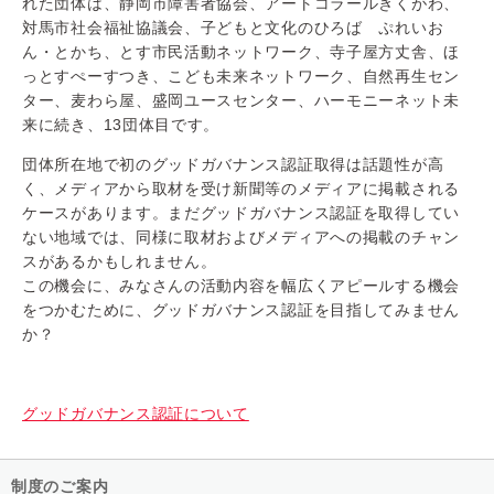
れた団体は、静岡市障害者協会、アートコラールきくがわ、
対馬市社会福祉協議会、子どもと文化のひろば ぷれいお
ん・とかち、とす市民活動ネットワーク、寺子屋方丈舎、ほ
っとすぺーすつき、こども未来ネットワーク、自然再生セン
ター、麦わら屋、盛岡ユースセンター、ハーモニーネット未
来に続き、13団体目です。
団体所在地で初のグッドガバナンス認証取得は話題性が高
く、メディアから取材を受け新聞等のメディアに掲載される
ケースがあります。まだグッドガバナンス認証を取得してい
ない地域では、同様に取材およびメディアへの掲載のチャン
スがあるかもしれません。
この機会に、みなさんの活動内容を幅広くアピールする機会
をつかむために、グッドガバナンス認証を目指してみません
か？
グッドガバナンス認証について
制度のご案内