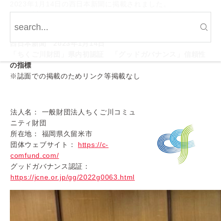
2023年1月14日の西日本新聞に掲載されました。
ちくご川コミュニティ財団は、グッドガバナンス認証の取得
は福岡県では初となります。
西日本新聞 2023年1月14日
「ちくご川財団」県内初認証 「グッドガバナンス」信頼性
の指標
※誌面での掲載のためリンク等掲載なし
法人名： 一般財団法人ちくご川コミュ
ニティ財団
所在地： 福岡県久留米市
団体ウェブサイト：
https://c-
comfund.com/
グッドガバナンス認証：
https://jcne.or.jp/gg/2022g0063.html