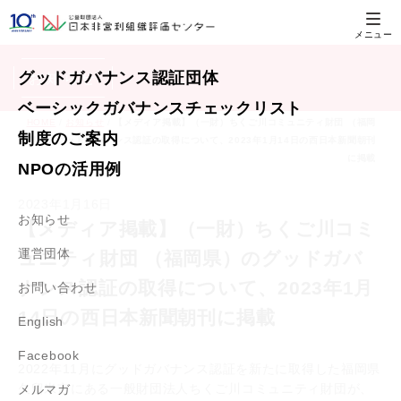
グッドガバナンス
認証団体
お知らせ
ベーシックガバナンス
チェックリスト
HOME
/
お知らせ
/
【メディア掲載】（一財）ちくご川コミュニティ財団 （福岡
制度のご案内
県）のグッドガバナンス認証の取得について、2023年1月14日の西日本新聞朝刊
に掲載
NPOの活用例
2023年1月16日
お知らせ
【メディア掲載】（一財）ちくご川コミ
運営団体
ュニティ財団 （福岡県）のグッドガバ
ナンス認証の取得について、2023年1月
お問い合わせ
14日の西日本新聞朝刊に掲載
English
Facebook
2022年11月にグッドガバナンス認証を新たに取得した福岡県
久留米市にある一般財団法人ちくご川コミュニティ財団が、
メルマガ