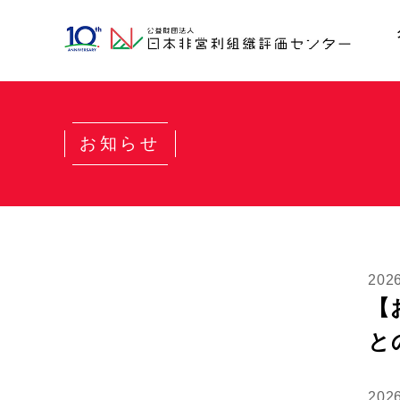
お知らせ
20
【
と
20