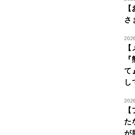
【
さ
202
【
『
て
し
20
【
た
が