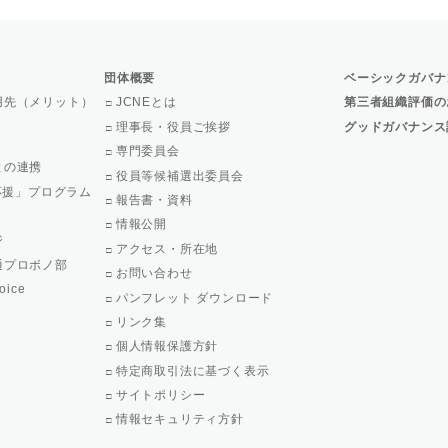
団体概要
ベーシックガバナ
用先（メリット）
JCNEとは
第三者組織評価の
理事長・役員ご挨拶
グッドガバナンス
専門委員会
との連携
役員等候補選出委員会
で応援」プログラム
報告書・資料
情報公開
ジ
アクセス・所在地
通プロボノ部
お問い合わせ
oice
パンフレット ダウンロード
リンク集
個人情報保護方針
特定商取引法に基づく表示
サイトポリシー
情報セキュリティ方針