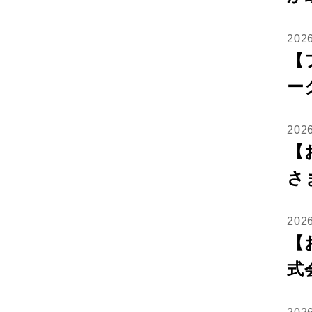
20
【
ー
20
【
さ
202
【
式