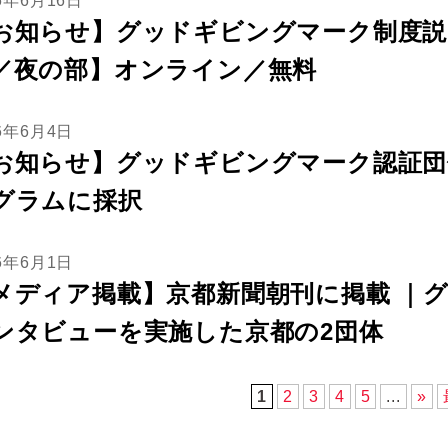
6年6月16日
お知らせ】グッドギビングマーク制度説明
／夜の部】オンライン／無料
26年6月4日
お知らせ】グッドギビングマーク認証団体が「
グラムに採択
26年6月1日
メディア掲載】京都新聞朝刊に掲載 ｜
ンタビューを実施した京都の2団体
1
2
3
4
5
...
»