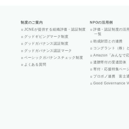
制度のご案内
NPOの活用例
JCNEが提供する組織評価・認証制度
評価・認証制度の活
一覧
グッドギビングマーク制度
助成財団との連携
グッドガバナンス認証制度
コングラント（株）
グッドガバナンス認証マーク
Amazon「みんな
ベーシックガバナンスチェック制度
遺贈寄付の受遺団体
よくある質問
寄付・応援特集ペー
プロボノ連携 富士
Good Governance V