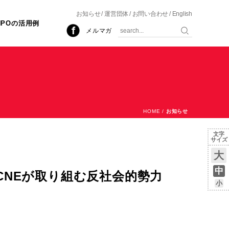
お知らせ
運営団体
お問い合わせ
English
NPOの活用例
メルマガ
HOME
/
お知らせ
文字
サイズ
大
中
CNEが取り組む反社会的勢力
小