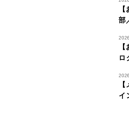
202
【
部
20
【
ロ
20
【
イ