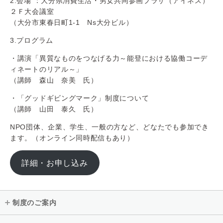
2.会場 ：大分県消費生活・男女共同参画プラザ（アイネス）
２Ｆ大会議室
（大分市東春日町1-1 Ns大分ビル）
3.プログラム
・講演「異質なものをつなげる力～能登における協働コーデ
ィネートのリアル～」
（講師 森山 奈美 氏）
・「グッドギビングマーク」制度について
（講師 山田 泰久 氏）
NPO団体、企業、学生、一般の方など、どなたでも参加でき
ます。（オンライン同時配信もあり）
詳細・お申し込み
制度のご案内