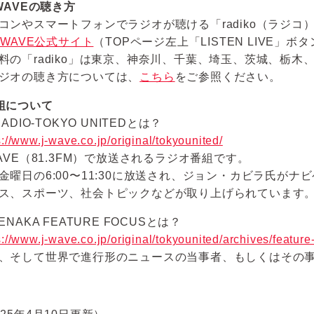
-WAVEの聴き方
コンやスマートフォンでラジオが聴ける「radiko（ラジ
-WAVE公式サイト
（TOPページ左上「LISTEN LIVE」ボ
料の「radiko」は東京、神奈川、千葉、埼玉、茨城、栃木
ジオの聴き方については、
こちら
をご参照ください。
組について
RADIO-TOKYO UNITEDとは？
s://www.j-wave.co.jp/original/tokyounited/
WAVE（81.3FM）で放送されるラジオ番組です。
金曜日の6:00〜11:30に放送され、ジョン・カビラ氏が
ス、スポーツ、社会トピックなどが取り上げられています
ENAKA FEATURE FOCUSとは？
s://www.j-wave.co.jp/original/tokyounited/archives/feature
、そして世界で進行形のニュースの当事者、もしくはその