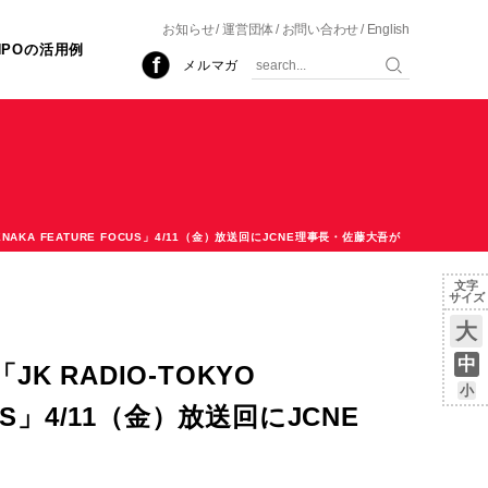
お知らせ
運営団体
お問い合わせ
English
NPOの活用例
メルマガ
AKENAKA FEATURE FOCUS」4/11（金）放送回にJCNE理事長・佐藤大吾が
コメント出演！
文字
サイズ
大
中
JK RADIO-TOKYO
小
CUS」4/11（金）放送回にJCNE