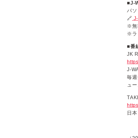
■J
パソ
🔗
J
※無
※ラ
■番
JK 
http
J-
毎週
ュー
TAK
http
日本