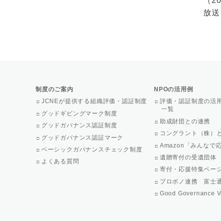
（2
放送
制度のご案内
NPOの活用例
JCNEが提供する組織評価・認証制度
評価・認証制度の活
一覧
グッドギビングマーク制度
助成財団との連携
グッドガバナンス認証制度
コングラント（株）
グッドガバナンス認証マーク
Amazon「みんな
ベーシックガバナンスチェック制度
遺贈寄付の受遺団体
よくある質問
寄付・応援特集ペー
プロボノ連携 富士
Good Governance V