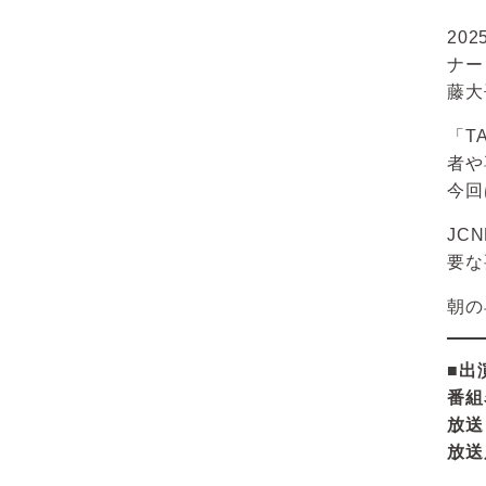
20
ナー
藤大
「T
者や
今回
JC
要な
朝の
■出
番組
放送
放送