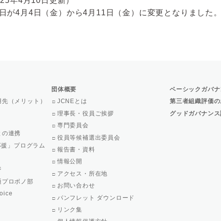
025年4月10日更新）
日が4月4日（金）から4月11日（金）に変更となりました
団体概要
ベーシックガバナ
用先（メリット）
JCNEとは
第三者組織評価の
理事長・役員ご挨拶
グッドガバナンス
専門委員会
との連携
役員等候補選出委員会
で応援」プログラム
報告書・資料
情報公開
ジ
アクセス・所在地
通プロボノ部
お問い合わせ
oice
パンフレット ダウンロード
リンク集