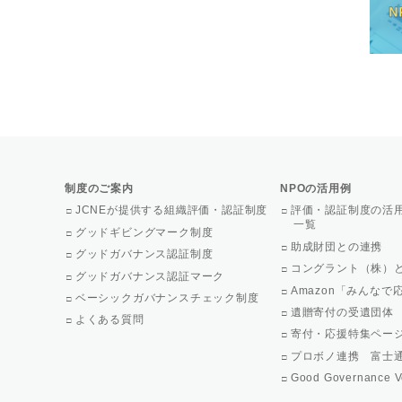
制度のご案内
NPOの活用例
JCNEが提供する組織評価・認証制度
評価・認証制度の活
一覧
グッドギビングマーク制度
助成財団との連携
グッドガバナンス認証制度
コングラント（株）
グッドガバナンス認証マーク
Amazon「みんな
ベーシックガバナンスチェック制度
遺贈寄付の受遺団体
よくある質問
寄付・応援特集ペー
プロボノ連携 富士
Good Governance V