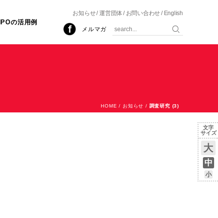
お知らせ
運営団体
お問い合わせ
English
NPOの活用例
メルマガ
HOME
/
お知らせ
/
調査研究 (3)
文字
サイズ
大
中
小