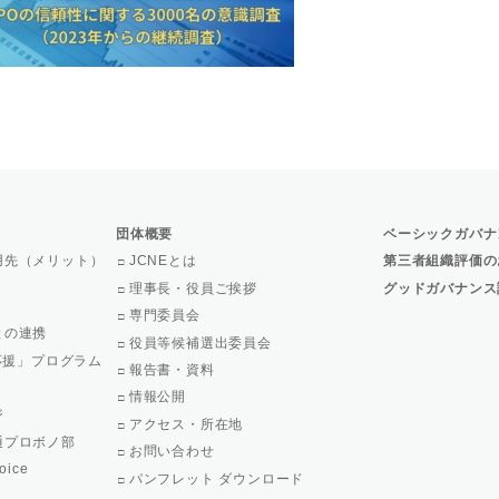
団体概要
ベーシックガバナ
用先（メリット）
JCNEとは
第三者組織評価の
理事長・役員ご挨拶
グッドガバナンス
専門委員会
との連携
役員等候補選出委員会
で応援」プログラム
報告書・資料
情報公開
ジ
アクセス・所在地
通プロボノ部
お問い合わせ
oice
パンフレット ダウンロード