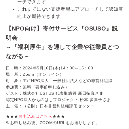
ーチできます
これまでにない支援者層にアプローチして認知度
向上が期待できます
【NPO向け】寄付サービス『OSUSO』説
明会
～「福利厚生」を通して企業や従業員とつ
ながる～
日 時：2024年5月16日(木)14：00～15：00
場 所：Zoom（オンライン）
対 象：主にNPO法人、一般社団法人などの非営利組織
参加費：無料（要事前申し込み）
ゲスト：株式会社USTUS 代表取締役 新田拓真さま
認定NPO法人かものはしプロジェクト 松本 多喜子さま
主 催：（公財）日本非営利組織評価センター
★★★
お申込みはこちら
★★★
※お申し込み後、ZOOMのURLをお送りします。