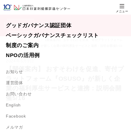
グッドガバナンス
認証団体
お知らせ
ベーシックガバナンス
チェックリスト
HOME
/
お知らせ
/
【開催案内】 おすそわけを促進、寄付プラットフォーム
制度のご案内
『OSUSO』が新しく企業の福利厚生サービスと連携：説明会開催5/16
NPOの活用例
2024年5月9日
【開催案内】 おすそわけを促進、寄付プ
お知らせ
ラットフォーム『OSUSO』が新しく企
運営団体
業の福利厚生サービスと連携：説明会開
お問い合わせ
催5/16
English
Facebook
メルマガ