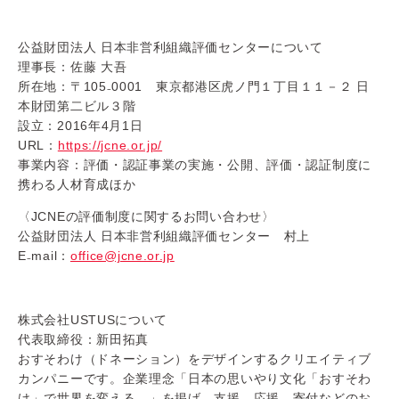
公益財団法人 日本非営利組織評価センターについて
理事長：佐藤 大吾
所在地：〒105
₋
0001 東京都港区虎ノ門１丁目１１－２ 日
本財団第二ビル３階
設立：2016年4月1日
URL：
https://jcne.or.jp/
事業内容：評価・認証事業の実施・公開、評価・認証制度に
携わる人材育成ほか
〈JCNEの評価制度に関するお問い合わせ〉
公益財団法人 日本非営利組織評価センター 村上
E
₋
mail：
office@jcne.or.jp
株式会社USTUSについて
代表取締役：新田拓真
おすそわけ（ドネーション）をデザインするクリエイティブ
カンパニーです。企業理念「日本の思いやり文化「おすそわ
け」で世界を変える。」を掲げ、支援、応援、寄付などのお