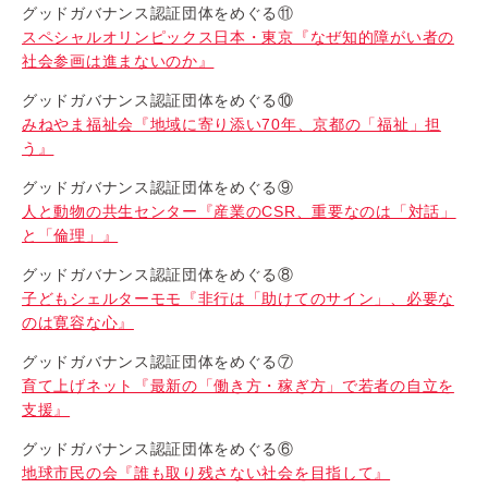
グッドガバナンス認証団体をめぐる⑪
スペシャルオリンピックス日本・東京『なぜ知的障がい者の
社会参画は進まないのか』
グッドガバナンス認証団体をめぐる⑩
みねやま福祉会『地域に寄り添い70年、京都の「福祉」担
う』
グッドガバナンス認証団体をめぐる⑨
人と動物の共生センター『産業のCSR、重要なのは「対話」
と「倫理」』
グッドガバナンス認証団体をめぐる⑧
子どもシェルターモモ『非行は「助けてのサイン」、必要な
のは寛容な心』
グッドガバナンス認証団体をめぐる⑦
育て上げネット『最新の「働き方・稼ぎ方」で若者の自立を
支援』
グッドガバナンス認証団体をめぐる⑥
地球市民の会『誰も取り残さない社会を目指して』