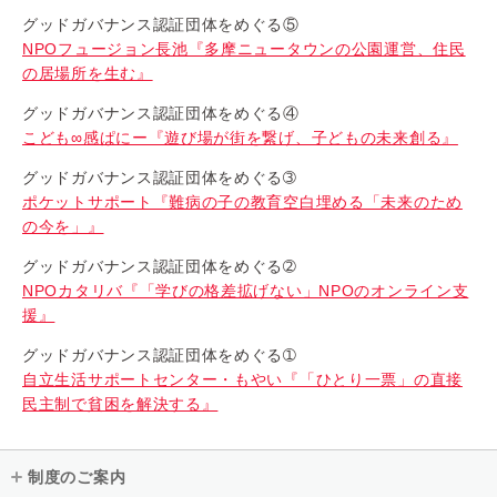
グッドガバナンス認証団体をめぐる⑤
NPOフュージョン長池『多摩ニュータウンの公園運営、住民
の居場所を生む』
グッドガバナンス認証団体をめぐる④
こども∞感ぱにー『遊び場が街を繋げ、子どもの未来創る』
グッドガバナンス認証団体をめぐる➂
ポケットサポート『難病の子の教育空白埋める「未来のため
の今を」』
グッドガバナンス認証団体をめぐる➁
NPOカタリバ『「学びの格差拡げない」NPOのオンライン支
援』
グッドガバナンス認証団体をめぐる➀
自立生活サポートセンター・もやい『「ひとり一票」の直接
民主制で貧困を解決する』
制度のご案内