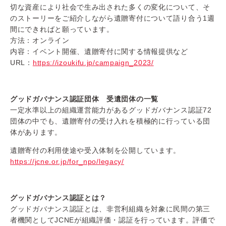
切な資産により社会で生み出された多く
の変化について、そ
のストーリーをご紹介しながら遺贈寄付について語り合う1週
間
にできればと願っています。
方法：オンライン
内容：イベント開催、遺贈寄付に関する情報提供など
URL：
https://izoukifu.jp/campaign_2023/
グッドガバナンス認証団体 受遺団体の一覧
一定水準以上の組織運営能力があるグッドガバナンス認証72
団体の中でも、遺贈寄付の受け入れを積極的に行っている団
体があります。
遺贈寄付の利用使途や受入体制を公開しています。
https://jcne.or.jp/for_npo/legacy/
グッドガバナンス認証とは？
グッドガバナンス認証とは、非営利組織を対象に民間の第三
者機関としてJCNEが組織評価・認証を行っています。評価で