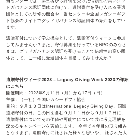
当センターでは、第三者から評価を受けた信頼性の高いグッ
ドガバナンス認証団体に向けて、遺贈寄付を受け入れる受遺
団体としての研修の機会や、当センターや全国レガシーギフ
ト協会のサイトでグッドガバナンス認証団体の紹介をしてい
ます。
遺贈寄付について学ぶ機会として、遺贈寄付ウィークに参加
してみませんか？また、寄付募集を行っているNPOのみなさ
まは、グッドガバナンス認証を受けることで信頼性の高い団
体として、ご一緒に受遺団体を目指してみませんか？
遺贈寄付ウィーク2023 – Legacy Giving Week 2023の詳細
はこちら
開催期間：2023年9月11日（月）から17日（日）
主催：（一社）全国レガシーギフト協会
目的：９月１３日はInternational Legacy Giving Day、国際
遺贈寄付の日。この日を含む９
月１１日から９月１７日に、
遺贈寄付についてその価値や可能性について共に考え理
解を
深めるキャンペーンを実施します。 今年で４年目の取り組み
となります。遺贈
寄付に託された様々な思いや、 託された大