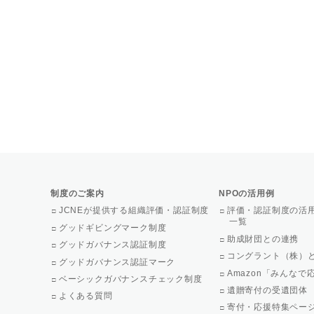
制度のご案内
NPOの活用例
JCNEが提供する組織評価・認証制度
評価・認証制度の活
一覧
グッドギビングマーク制度
助成財団との連携
グッドガバナンス認証制度
コングラント（株）
グッドガバナンス認証マーク
Amazon「みんな
ベーシックガバナンスチェック制度
遺贈寄付の受遺団体
よくある質問
寄付・応援特集ペー