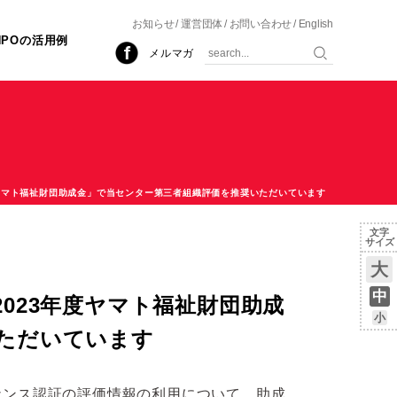
お知らせ
運営団体
お問い合わせ
English
NPOの活用例
メルマガ
ヤマト福祉財団助成金」で当センター第三者組織評価を推奨いただいています
文字
サイズ
大
中
023年度ヤマト福祉財団助成
小
ただいています
ナンス認証の評価情報の利用について、助成