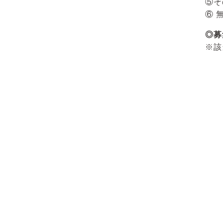
⑥ 
◎募
※該