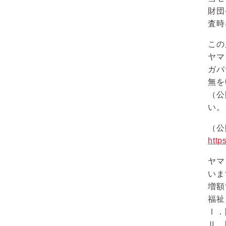
財団
査時
この
ヤマ
ガバ
無を
（公
い。
（公
http
ヤマ
いま
増額
福祉
Ⅰ．
Ⅱ．