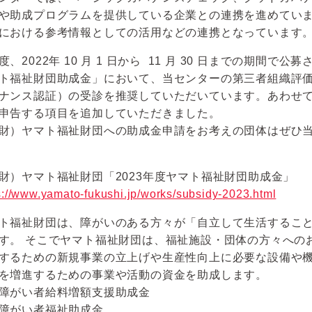
や助成プログラムを提供している企業との連携を進めてい
における参考情報としての活用などの連携となっています
度、2022年 10 月 1 日から 11 月 30 日までの期間
ト福祉財団助成金」において、当センターの第三者組織評
ナンス認証）の受診を推奨していただいています。あわせ
申告する項目を追加していただきました。
財）ヤマト福祉財団への助成金申請をお考えの団体はぜひ
財）ヤマト福祉財団「2023年度ヤマト福祉財団助成金」
s://www.yamato-fukushi.jp/works/subsidy-2023.html
ト福祉財団は、障がいのある方々が「自立して生活するこ
す。 そこでヤマト福祉財団は、福祉施設・団体の方々への
するための新規事業の立上げや生産性向上に必要な設備や
を増進するための事業や活動の資金を助成します。
障がい者給料増額支援助成金
障がい者福祉助成金