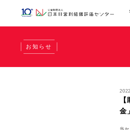
お知らせ
202
【
金
当セ