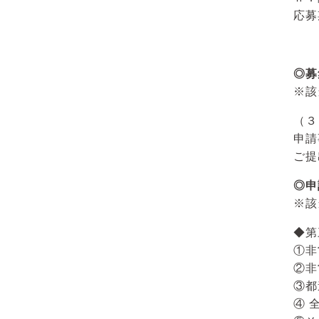
応募期
◎募
※該
（３
申請
ご提
◎申
※該
◆第
①非
②非
③都
④ 