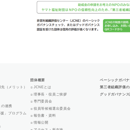
団体概要
ベーシックガバナ
用先（メリット）
JCNEとは
第三者組織評価の
理事長・役員ご挨拶
グッドガバナンス
専門委員会
との連携
役員等候補選出委員会
で応援」プログラム
報告書・資料
情報公開
ジ
アクセス・所在地