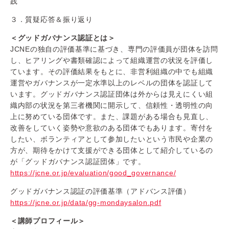
践
３．質疑応答＆振り返り
＜グッドガバナンス認証とは＞
JCNEの独自の評価基準に基づき、専門の評価員が団体を訪問
し、ヒアリングや書類確認によって組織運営の状況を評価し
ています。その評価結果をもとに、非営利組織の中でも組織
運営やガバナンスが一定水準以上のレベルの団体を認証して
います。グッドガバナンス認証団体は外からは見えにくい組
織内部の状況を第三者機関に開示して、信頼性・透明性の向
上に努めている団体です。また、課題がある場合も見直し、
改善をしていく姿勢や意欲のある団体でもあります。寄付を
したい、ボランティアとして参加したいという市民や企業の
方が、期待をかけて支援ができる団体として紹介しているの
が「グッドガバナンス認証団体」です。
https://jcne.or.jp/evaluation/good_governance/
グッドガバナンス認証の評価基準（アドバンス評価）
https://jcne.or.jp/data/gg-mondaysalon.pdf
＜講師プロフィール＞