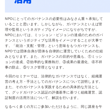
NPOにとってのガバナンスの必要性はみなさん重々承知して
いることと思います。しかしながら、ガバナンスといえば管
理や監視というネガティブなイメージになりがちですが、
NPOにおいては、ミッション・ビジョンの達成のためのガバ
ナンスというポジティブな活用をイメージすることが大事で
す。「統治・支配・管理」という意味をもつガバナンスも、
NPOでは団体自身が団体を自律的に運営していくための仕組
みとなります。また、ガバナンスの目的や意義も、①ミッシ
ョンの達成、②効率的な業務執行、③成果の最適化、④不祥
事の防止、⑤リスク管理となります。
今回のセミナーでは、法律的なガバナンスではなく、組織運
営の考え方・手法としてのガバナンスについて説明します。
また、そのガバナンスを実践するための具体的な方法とし
て、グッドガバナンス認証の評価基準に基づく組織運営、認
証制度の活用方法について、解説を行います。
なるべく多くの方にご参加いただけるように、同じ講座を午