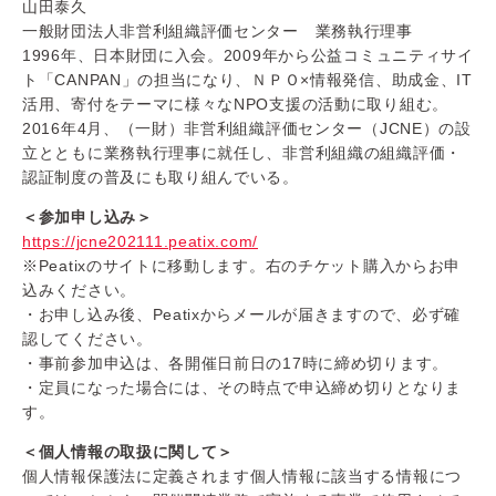
山田泰久
一般財団法人非営利組織評価センター 業務執行理事
1996年、日本財団に入会。2009年から公益コミュニティサイ
ト「CANPAN」の担当になり、ＮＰＯ×情報発信、助成金、IT
活用、寄付をテーマに様々なNPO支援の活動に取り組む。
2016年4月、（一財）非営利組織評価センター（JCNE）の設
立とともに業務執行理事に就任し、非営利組織の組織評価・
認証制度の普及にも取り組んでいる。
＜参加申し込み＞
https://jcne202111.peatix.com/
※Peatixのサイトに移動します。右のチケット購入からお申
込みください。
・お申し込み後、Peatixからメールが届きますので、必ず確
認してください。
・事前参加申込は、各開催日前日の17時に締め切ります。
・定員になった場合には、その時点で申込締め切りとなりま
す。
＜個人情報の取扱に関して＞
個人情報保護法に定義されます個人情報に該当する情報につ