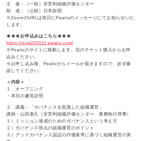
主 催：（一財）非営利組織評価センター
助 成：（公財）日本財団
※ZoomのURLは前日にPeatixのメッセージにてお知らせいた
します。
★★★お申込みはこちら★★★
https://jcne202111.peatix.com/
※Peatixのサイトに移動します。右のチケット購入からお申
込みください。
※お申し込み後、Peatixからメールが届きますので、必ず確
認してください。
＜内容＞
１．オープニング
・本日の趣旨説明
２．講義：「ガバナンスを意識した組織運営」
講師：山田泰久（非営利組織評価センター 業務執行理事）
１）ミッション達成のためのガバナンスという考え方
２）ガバナンス視点の組織運営のポイント
３）グッドガバナンス認証の評価基準に基づく組織運営の実