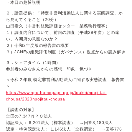
・本日の趣旨説明
２．話題提供：「特定非営利活動法人に関する実態調査」か
ら見えてくること（20分）
山田泰久（非営利組織評価センター 業務執行理事）
１）調査内容について、前回の調査（平成29年度）との違
い、内閣府の意図なのか？
２）令和2年度版の報告書の概要
３）JCNEの組織評価制度（ガバナンス）視点からの読み解き
３．シェアタイム（1時間）
参加者のみなさんからの感想、印象、気づき
＜令和２年度 特定非営利活動法人に関する実態調査 報告書
＞
https://www.npo-homepage.go.jp/toukei/npojittai-
chousa/2020npojittai-chousa
【調査の対象】
全国の7,347ＮＰＯ法人
認証法人： 6,201法人（標本調査） →回答3,180法人
認定・特例認定法人： 1,146法人（全数調査） →回答776