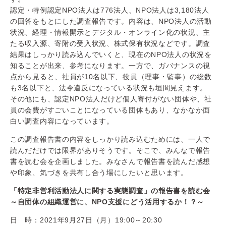
認定・特例認定NPO法人は776法人、NPO法人は3,180法人
の回答をもとにした調査報告です。内容は、NPO法人の活動
状況、経理・情報開示とデジタル・オンライン化の状況、主
たる収入源、寄附の受入状況、株式保有状況などです。調査
結果はしっかり読み込んでいくと、現在のNPO法人の状況を
知ることが出来、参考になります。一方で、ガバナンスの視
点から見ると、社員が10名以下、役員（理事・監事）の総数
も3名以下と、法令違反になっている状況も垣間見えます。
その他にも、認定NPO法人だけど個人寄付がない団体や、社
員の会費がすごいことになっている団体もあり、なかなか面
白い調査内容になっています。
この調査報告書の内容をしっかり読み込むためには、一人で
読んだだけでは限界がありそうです。そこで、みんなで報告
書を読む会を企画しました。みなさんで報告書を読んだ感想
や印象、気づきを共有し合う場にしたいと思います。
「特定非営利活動法人に関する実態調査」の報告書を読む会
～自団体の組織運営に、NPO支援にどう活用するか！？～
日 時：2021年9月27日（月）19:00～20:30