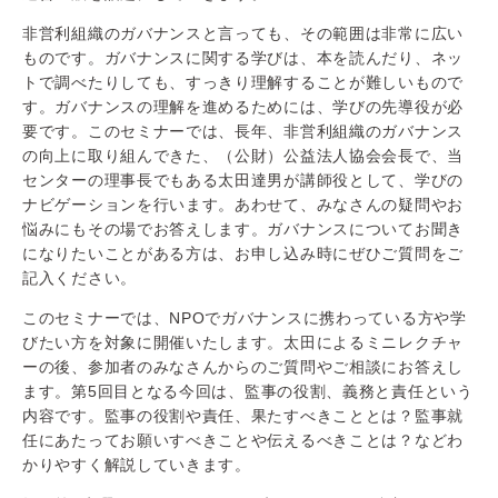
非営利組織のガバナンスと言っても、その範囲は非常に広い
ものです。ガバナンスに関する学びは、本を読んだり、ネッ
トで調べたりしても、すっきり理解することが難しいもので
す。ガバナンスの理解を進めるためには、学びの先導役が必
要です。このセミナーでは、長年、非営利組織のガバナンス
の向上に取り組んできた、（公財）公益法人協会会長で、当
センターの理事長でもある太田達男が講師役として、学びの
ナビゲーションを行います。あわせて、みなさんの疑問やお
悩みにもその場でお答えします。ガバナンスについてお聞き
になりたいことがある方は、お申し込み時にぜひご質問をご
記入ください。
このセミナーでは、NPOでガバナンスに携わっている方や学
びたい方を対象に開催いたします。太田によるミニレクチャ
ーの後、参加者のみなさんからのご質問やご相談にお答えし
ます。
第5回目となる今回は、監事の役割、義務と責任という
内容です。監事の役割や責任、果たすべきこととは？監事就
任にあたってお願いすべきことや伝えるべきことは？などわ
かりやすく解説していきます。