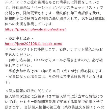
ルフチェックと提出書類をもとに簡易的に評価をしていま
す。評価結果は「ベーシックガバナンスチェックリスト」で
公開され、随時更新されます。継続的に第三者評価を受け、
情報開示に積極的な透明性の高い団体として、JCNEは掲載団
体への支援を推奨しています。
https://jcne.or.jp/evaluation/outline/
＜参加申し込み＞
https://jcne20210811.peatix.com/
※Peatixのサイトに移動します。右側、チケット購入からお
申込みください。
・お申し込み後、Peatixからメールが届きますので、必ず確
認してください。
・事前参加申込は2021年
8月10日
（火）9時に締め切ります。
・定員になった場合には、その時点で申込締め切りとなりま
す。
＜個人情報の取扱に関して＞
個人情報保護法に定義されます個人情報に該当する情報につ
いては、セミナー開催関連業務で実施する事業で使用させて
頂きます。 当該個人情報の第三者（業務委託先を除く）への