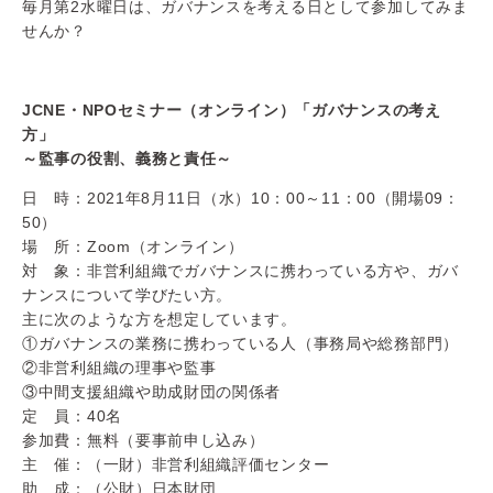
毎月第2水曜日は、ガバナンスを考える日として参加してみま
せんか？
JCNE・NPOセミナー（オンライン）「ガバナンスの考え
方」
～監事の役割、義務と責任～
日 時：2021年
8月11日（水）
10：00～11：00（開場09：
50）
場 所：Zoom（オンライン）
対 象：非営利組織でガバナンスに携わっている方や、ガバ
ナンスについて学びたい方。
主に次のような方を想定しています。
①ガバナンスの業務に携わっている人（事務局や総務部門）
②非営利組織の理事や監事
③中間支援組織や助成財団の関係者
定 員：40名
参加費：無料（要事前申し込み）
主 催：（一財）非営利組織評価センター
助 成：（公財）日本財団