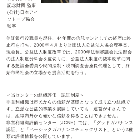
記念財団 監事
(公社)日本アイ
ソトープ協会
監事
信託銀行役職員を歴任、44年間の信託マンとしての経歴に終
止符を打ち、2000年４月より財団法人公益法人協会理事長、
現会長。公益法人制度改革では、2000年法制審議会民法部会
の法人制度分科会を皮切りに、公益法人制度の抜本改革に関
する懇談会委員や民間法制・税制調査会座長代理として、終
始市民社会の立場から提言活動を行う。
＜当センターの組織評価・認証制度＞
非営利組織は市民からの信頼が基礎となって成り立つ組織で
す。立派な公益的事業を展開していても、運営がずさんで
は、組織内外から確かな信頼を得ることはできません。
非営利組織評価センター（JCNE）では、「グッドガバナンス
認証」と「ベーシックガバナンスチェックリスト」という2種
類の評価情報を公開しています。