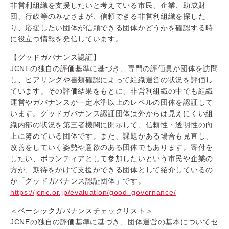
非営利組織を支援したいと考えている市民、企業、助成財
団、行政等のみなさまが、信頼できる非営利組織を探した
り、応援したい団体が信頼できる団体かどうかを確認する時
に役立つ情報を発信しています。
【グッドガバナンス認証】
JCNEの独自の評価基準に基づき、専門の評価員が団体を訪問
し、ヒアリングや書類確認によって組織運営の状況を評価し
ています。その評価結果をもとに、非営利組織の中でも組織
運営やガバナンスが一定水準以上のレベルの団体を認証して
います。グッドガバナンス認証団体は外からは見えにくい組
織内部の状況を第三者機関に開示して、信頼性・透明性の向
上に努めている団体です。また、課題がある場合も見直し、
改善をしていく姿勢や意欲のある団体でもあります。寄付を
したい、ボランティアとして参加したいという市民や企業の
方が、期待をかけて支援ができる団体として紹介しているの
が「グッドガバナンス認証団体」です。
https://jcne.or.jp/evaluation/good_governance/
＜ベーシックガバナンスチェックリスト＞
JCNEの独自の評価基準に基づき、団体運営の基本についてセ