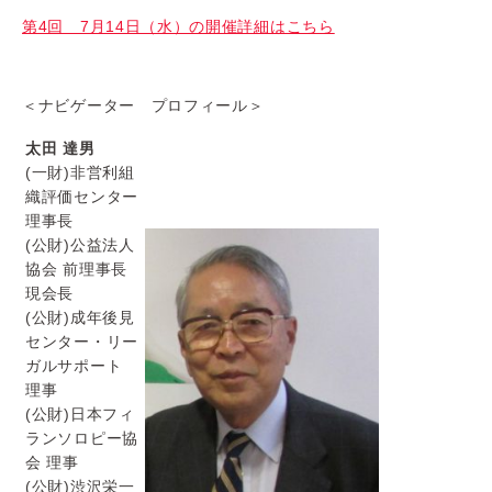
第4回 7月14日（水）の開催詳細はこちら
＜ナビゲーター プロフィール＞
太田 達男
(一財)非営利組
織評価センター
理事長
(公財)公益法人
協会 前理事長
現会長
(公財)成年後見
センター・リー
ガルサポート
理事
(公財)日本フィ
ランソロピー協
会 理事
(公財)渋沢栄一