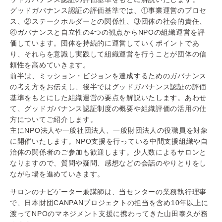
グッドガバナンス認証の評価基準では、①事業運営のプロセ
ス、②ステークホルダーとの関係性、③団体の社会的責任、
④ガバナンスと自立性の4つの観点からNPOの組織運営を評
価しています。団体を持続的に運営していくポイントであ
り、それらを意識し実践して組織運営を行うことが団体の信
頼性を高めていきます。
前半は、ミッション・ビジョンを達成するためのガバナンス
の考え方をお伝えし、後半ではグッドガバナンス認証の評価
基準をもとにした組織運営の要点を解説いたします。あわせ
て、グッドガバナンス認証制度の概要や組織評価の活用の仕
方についてご紹介します。
主にNPO法人や一般社団法人、一般財団法人の役職員を対象
に開催いたします。NPO支援を行っている中間支援組織や自
治体の関係者のご参加も歓迎します。少人数によるサロンと
なりますので、質問や疑問、感想などの会話のやりとりをし
ながら場を進めていきます。
サロンのナビゲーター兼講師は、当センターの業務執行理事
で、日本財団CANPANプロジェクトの担当を含め10年以上に
渡ってNPOのマネジメント支援に携わってきた山田泰久が務