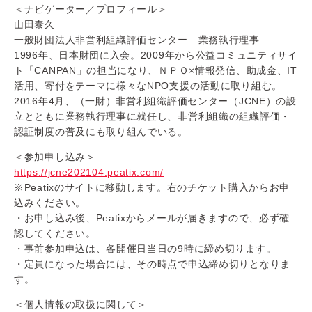
＜ナビゲーター／プロフィール＞
山田泰久
一般財団法人非営利組織評価センター 業務執行理事
1996年、日本財団に入会。2009年から公益コミュニティサイ
ト「CANPAN」の担当になり、ＮＰＯ×情報発信、助成金、IT
活用、寄付をテーマに様々なNPO支援の活動に取り組む。
2016年4月、（一財）非営利組織評価センター（JCNE）の設
立とともに業務執行理事に就任し、非営利組織の組織評価・
認証制度の普及にも取り組んでいる。
＜参加申し込み＞
https://jcne202104.peatix.com/
※Peatixのサイトに移動します。右のチケット購入からお申
込みください。
・お申し込み後、Peatixからメールが届きますので、必ず確
認してください。
・事前参加申込は、各開催日当日の9時に締め切ります。
・定員になった場合には、その時点で申込締め切りとなりま
す。
＜個人情報の取扱に関して＞