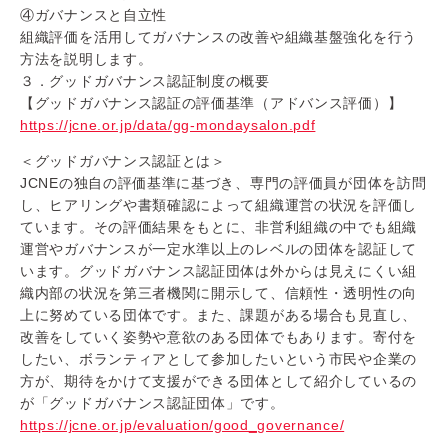
④ガバナンスと自立性
組織評価を活用してガバナンスの改善や組織基盤強化を行う
方法を
説明します。
３．グッドガバナンス認証制度の概要
【グッドガバナンス認証の評価基準（アドバンス評価）】
https://jcne.or.jp/data/gg-mondaysalon.pdf
＜グッドガバナンス認証とは＞
JCNEの独自の評価基準に基づき、専門の評価員が団体を訪問
し、ヒアリングや書類確認によって組織運営の状況を評価し
ています。その評価結果をもとに、非営利組織の中でも組織
運営やガバナンスが一定水準以上のレベルの団体を認証して
います。グッドガバナンス認証団体は外からは見えにくい組
織内部の状況を第三者機関に開示して、信頼性・透明性の向
上に努めている団体です。また、課題がある場合も見直し、
改善をしていく姿勢や意欲のある団体でもあります。寄付を
したい、ボランティアとして参加したいという市民や企業の
方が、期待をかけて支援ができる団体として紹介しているの
が「グッドガバナンス認証団体」です。
https://jcne.or.jp/evaluation/good_governance/