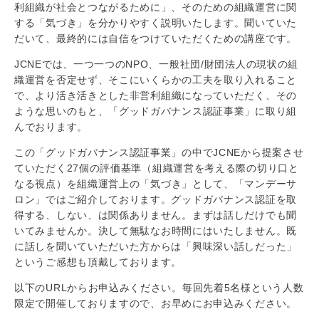
利組織が社会とつながるために」、
そのための組織運営に関
する「気づき」
を分かりやすく説明いたします。聞いていた
だいて、
最終的には自信をつけていただくための講座です。
JCNEでは、一つ一つのNPO、一般社団/
財団法人の現状の組
織運営を否定せず、
そこにいくらかの工夫を取り入れること
で、
より活き活きとした非営利組織になっていただく、
その
ような思いのもと、「グッドガバナンス認証事業」
に取り組
んでおります。
この「グッドガバナンス認証事業」
の中でJCNEから提案させ
ていただく27個の評価基準（
組織運営を考える際の切り口と
なる視点）を組織運営上の「
気づき」として、「マンデーサ
ロン」ではご紹介しております。グッドガバナンス認証を取
得する、しない、は関係ありません。
まずは話しだけでも聞
いてみませんか。
決して無駄なお時間にはいたしません。
既
に話しを聞いていただいた方からは「興味深い話しだった」
というご感想も頂戴しております。
以下のURLからお申込みください。
毎回先着5名様という人数
限定で開催しておりますので、
お早めにお申込みください。