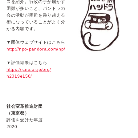
スを紹介。
行政の手が届かず
困難が多いこと、
パンドラの
会の活動が困難を乗り越える
術になっていることがよく
分
かる内容です。
▼団体ウェブサイトはこちら
http://npo-pandora.com/np/
▼評価結果はこちら
https://jcne.or.jp/org/
n2019e150/
社会変革推進財団
（東京都）
評価を受けた年度
2020