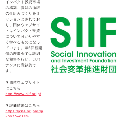
インパクト投資市場
の構築、
資源の循環
の仕組みづくりをミ
ッションとされてお
り、
団体ウェブサイ
トはインパクト投資
について分かりやす
く学べるも
のになっ
ています。年6回程開
催の理事会では詳細
な報告を行い、
ガバ
ナンスに意欲的で
す。
▼団体ウェブサイト
はこちら
http://www.siif.or.jp/
▼評価結果はこちら
https://jcne.or.jp/org/
n2020e0163/