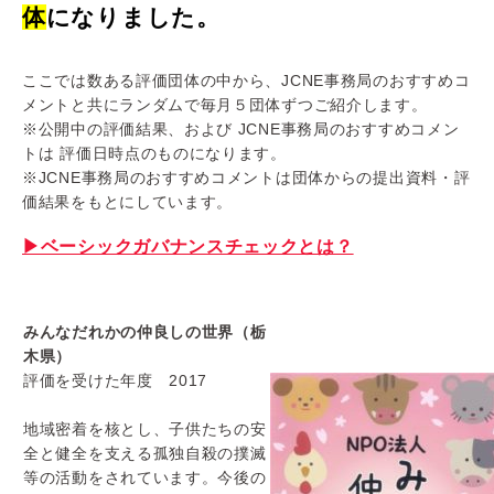
体
になりました。
ここでは数ある評価団体の中から、
JCNE事務局のおすすめコ
メントと共にランダムで毎月５団体ず
つご紹介します。
※公開中の評価結果、および JCNE事務局のおすすめコメン
トは 評価日時点のものになります。
※JCNE事務局のおすすめコメントは団体からの提出資料・
評
価結果をもとにしています。
▶ベーシックガバナンスチェックとは？
みんなだれかの仲良しの世界（栃
木県）
評価を受けた年度 2017
地域密着を核とし、
子供たちの安
全と健全を支える孤独自殺の撲滅
等の活動をされてい
ます。
今後の