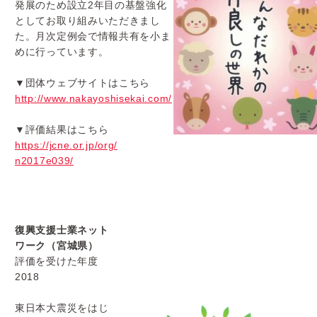
発展のため設立2年目の基盤強化
としてお取り組みいただき
まし
た。月次定例会で情報共有を小ま
めに行っています。
▼団体ウェブサイトはこちら
http://www.nakayoshisekai.com/
▼評価結果はこちら
https://jcne.or.jp/org/
n2017e039/
復興支援士業ネット
ワーク（宮城県）
評価を受けた年度
2018
東日本大震災をはじ