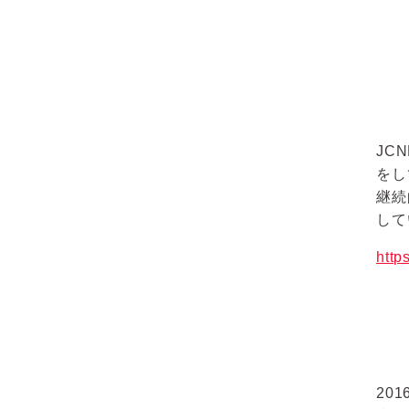
JC
をし
継続
して
http
20