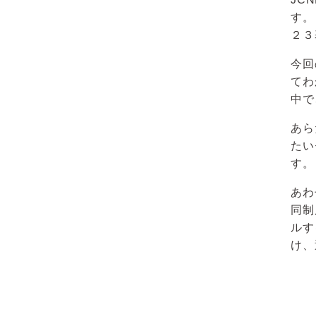
す。
２３
今回
てわ
中で
あら
たい
す。
あわ
同制
ルす
け、