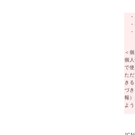
・お
・事
・定
＜個
個人
で使
ただ
きる
づき
報）
よう
JC