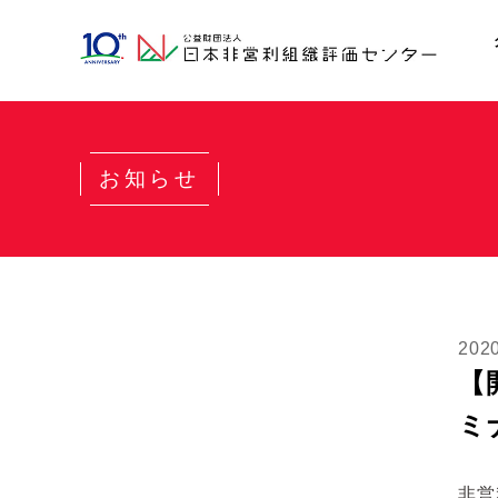
お知らせ
202
【
ミ
非営