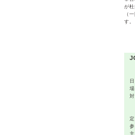
が杜
（一
す。
「
日 
場 
対
非
（
定 
参
主