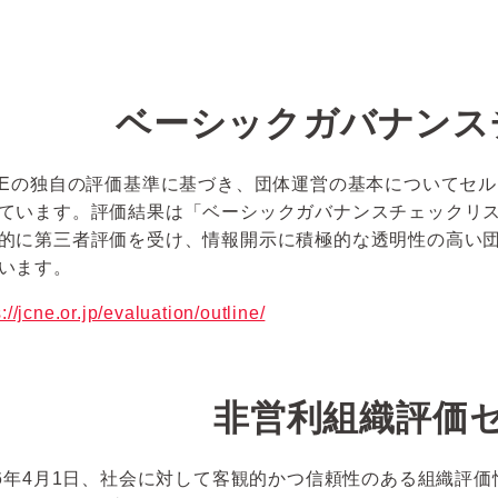
ベーシックガバナンス
NEの独自の評価基準に基づき、団体運営の基本についてセ
ています。評価結果は「ベーシックガバナンスチェックリ
的に第三者評価を受け、情報開示に積極的な透明性の高い団
います。
s://jcne.or.jp/evaluation/outline/
非営利組織評価
16年4月1日、社会に対して客観的かつ信頼性のある組織評