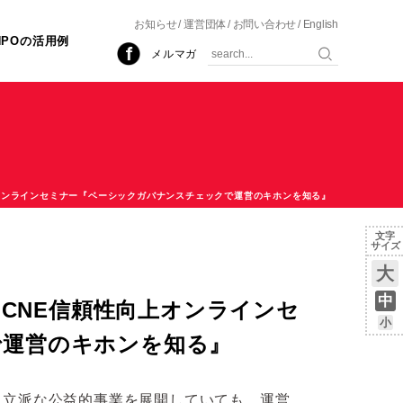
お知らせ
運営団体
お問い合わせ
English
NPOの活用例
メルマガ
頼性向上オンラインセミナー『ベーシックガバナンスチェックで運営のキホンを知る』
文字
サイズ
大
中
0 JCNE信頼性向上オンラインセ
小
で運営のキホンを知る』
。立派な公益的事業を展開していても、運営