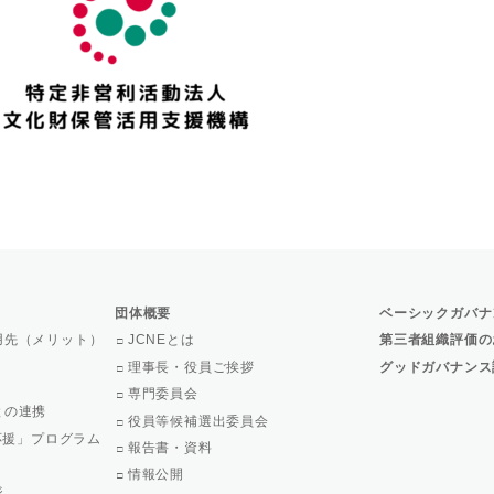
団体概要
ベーシックガバナ
用先（メリット）
JCNEとは
第三者組織評価の
理事長・役員ご挨拶
グッドガバナンス
専門委員会
との連携
役員等候補選出委員会
で応援」プログラム
報告書・資料
情報公開
ジ