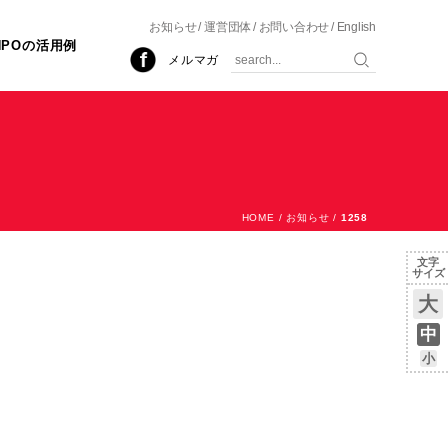
お知らせ
運営団体
お問い合わせ
English
NPOの活用例
メルマガ
HOME
/
お知らせ
/
1258
文字
サイズ
大
中
小