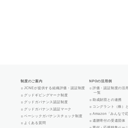
制度のご案内
NPOの活用例
JCNEが提供する組織評価・認証制度
評価・認証制度の活
一覧
グッドギビングマーク制度
助成財団との連携
グッドガバナンス認証制度
コングラント（株）
グッドガバナンス認証マーク
Amazon「みんな
ベーシックガバナンスチェック制度
遺贈寄付の受遺団体
よくある質問
寄付・応援特集ペー