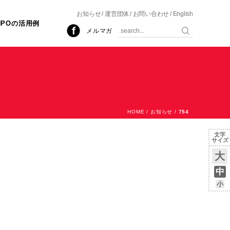
お知らせ
運営団体
お問い合わせ
English
NPOの活用例
メルマガ
HOME
/
お知らせ
/
754
文字
サイズ
大
中
小