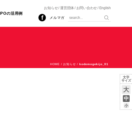
お知らせ
運営団体
お問い合わせ
English
NPOの活用例
メルマガ
HOME
/
お知らせ
/
kodomogekijo_01
文字
サイズ
大
中
小