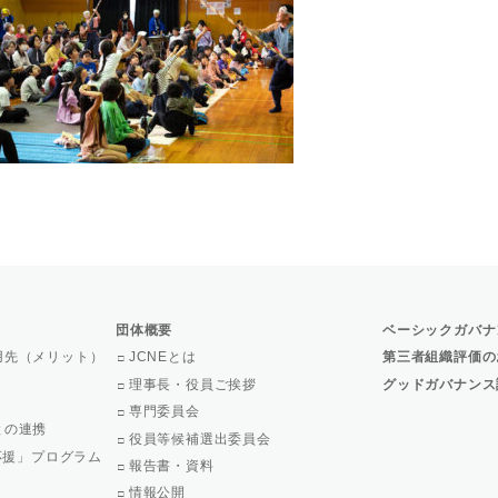
団体概要
ベーシックガバナ
用先（メリット）
JCNEとは
第三者組織評価の
理事長・役員ご挨拶
グッドガバナンス
専門委員会
との連携
役員等候補選出委員会
で応援」プログラム
報告書・資料
情報公開