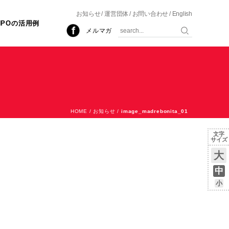
お知らせ
運営団体
お問い合わせ
English
NPOの活用例
メルマガ
HOME
/
お知らせ
/
image_madrebonita_01
文字
サイズ
大
中
小