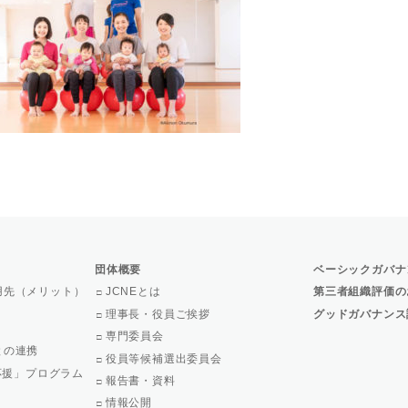
団体概要
ベーシックガバナ
用先（メリット）
JCNEとは
第三者組織評価の
理事長・役員ご挨拶
グッドガバナンス
専門委員会
との連携
役員等候補選出委員会
で応援」プログラム
報告書・資料
情報公開