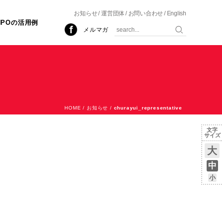
お知らせ
運営団体
お問い合わせ
English
NPOの活用例
メルマガ
HOME
/
お知らせ
/
churayui_representative
文字
サイズ
大
中
小