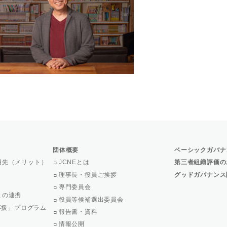
団体概要
ベーシックガバナ
用先（メリット）
JCNEとは
第三者組織評価の
理事長・役員ご挨拶
グッドガバナンス
専門委員会
との連携
役員等候補選出委員会
で応援」プログラム
報告書・資料
情報公開