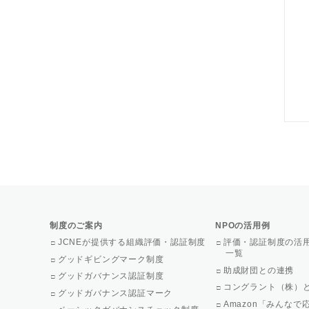
制度のご案内
NPOの活用例
JCNEが提供する組織評価・認証制度
評価・認証制度の活
一覧
グッドギビングマーク制度
助成財団との連携
グッドガバナンス認証制度
コングラント（株）
グッドガバナンス認証マーク
Amazon「みんな