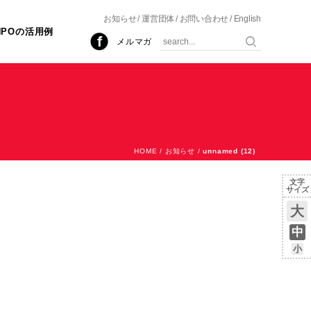
お知らせ
運営団体
お問い合わせ
English
NPOの活用例
メルマガ
HOME
/
お知らせ
/
unnamed (12)
文字
サイズ
大
中
小