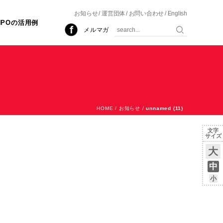
お知らせ
運営団体
お問い合わせ
English
NPOの活用例
メルマガ
HOME
/
お知らせ
/
unnamed (11)
文字
サイズ
大
中
小