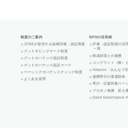
制度のご案内
NPOの活用例
JCNEが提供する組織評価・認証制度
評価・認証制度の活
一覧
グッドギビングマーク制度
助成財団との連携
グッドガバナンス認証制度
コングラント（株）
グッドガバナンス認証マーク
Amazon「みんな
ベーシックガバナンスチェック制度
遺贈寄付の受遺団体
よくある質問
寄付・応援特集ペー
プロボノ連携 富士
Good Governance V