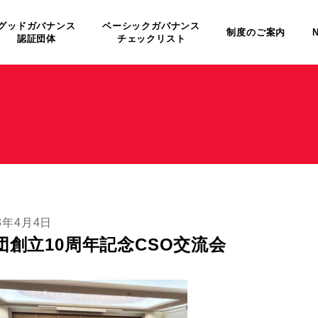
グッドガバナンス
ベーシックガバナンス
制度のご案内
認証団体
チェックリスト
23年4月4日
団創立10周年記念CSO交流会