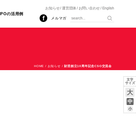
お知らせ
運営団体
お問い合わせ
English
NPOの活用例
メルマガ
HOME
/
お知らせ
/
財団創立10周年記念CSO交流会
文字
サイズ
大
中
小