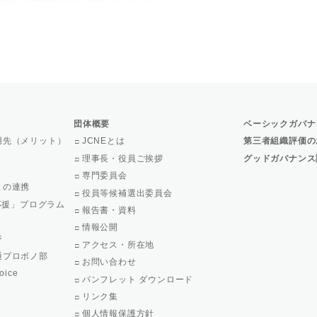
団体概要
ベーシックガバナ
用先（メリット）
JCNEとは
第三者組織評価の
理事長・役員ご挨拶
グッドガバナンス
専門委員会
との連携
役員等候補選出委員会
で応援」プログラム
報告書・資料
情報公開
ジ
アクセス・所在地
通プロボノ部
お問い合わせ
oice
パンフレット ダウンロード
リンク集
個人情報保護方針