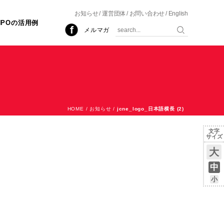
お知らせ
運営団体
お問い合わせ
English
NPOの活用例
メルマガ
HOME
/
お知らせ
/
jcne_logo_日本語横長 (2)
文字
サイズ
大
中
小