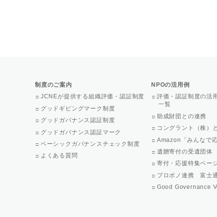
制度のご案内
NPOの活用例
JCNEが提供する組織評価・認証制度
評価・認証制度の活
一覧
グッドギビングマーク制度
助成財団との連携
グッドガバナンス認証制度
コングラント（株）
グッドガバナンス認証マーク
Amazon「みんな
ベーシックガバナンスチェック制度
遺贈寄付の受遺団体
よくある質問
寄付・応援特集ペー
プロボノ連携 富士
Good Governance V