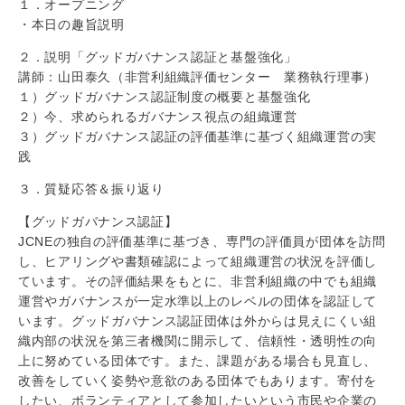
１．オープニング
・本日の趣旨説明
２．説明「グッドガバナンス認証と基盤強化」
講師：山田泰久（非営利組織評価センター 業務執行理事）
１）グッドガバナンス認証制度の概要と基盤強化
２）今、求められるガバナンス視点の組織運営
３）グッドガバナンス認証の評価基準に基づく組織運営の実
践
３．質疑応答＆振り返り
【グッドガバナンス認証】
JCNEの独自の評価基準に基づき、専門の評価員が団体を訪問
し、ヒアリングや書類確認によって組織運営の状況を評価し
ています。その評価結果をもとに、非営利組織の中でも組織
運営やガバナンスが一定水準以上のレベルの団体を認証して
います。グッドガバナンス認証団体は外からは見えにくい組
織内部の状況を第三者機関に開示して、信頼性・透明性の向
上に努めている団体です。また、課題がある場合も見直し、
改善をしていく姿勢や意欲のある団体でもあります。寄付を
したい、ボランティアとして参加したいという市民や企業の