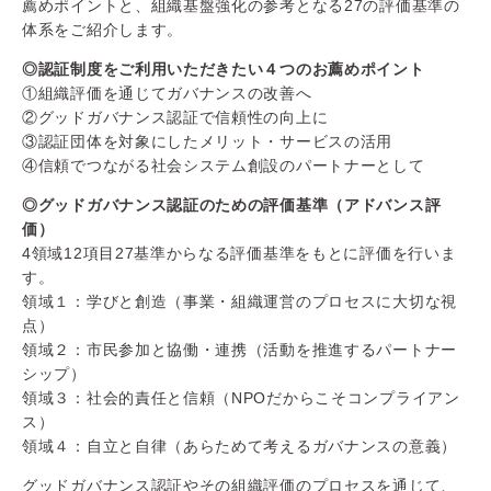
薦めポイントと、組織基盤強化の参考となる27の評価基準の
体系をご紹介します。
◎認証制度をご利用いただきたい４つのお薦めポイント
①組織評価を通じてガバナンスの改善へ
②グッドガバナンス認証で信頼性の向上に
③認証団体を対象にしたメリット・サービスの活用
④信頼でつながる社会システム創設のパートナーとして
◎グッドガバナンス認証のための評価基準（アドバンス評
価）
4領域12項目27基準からなる評価基準をもとに評価を行いま
す。
領域１：学びと創造（事業・組織運営のプロセスに大切な視
点）
領域２：市民参加と協働・連携（活動を推進するパートナー
シップ）
領域３：社会的責任と信頼（NPOだからこそコンプライアン
ス）
領域４：自立と自律（あらためて考えるガバナンスの意義）
グッドガバナンス認証やその組織評価のプロセスを通じて、