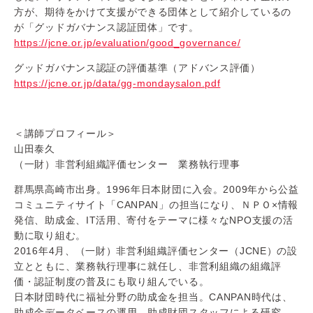
方が、期待をかけて支援ができる団体として紹介しているの
が「グッドガバナンス認証団体」です。
https://jcne.or.jp/evaluation/good_governance/
グッドガバナンス認証の評価基準（アドバンス評価）
https://jcne.or.jp/data/gg-mondaysalon.pdf
＜講師プロフィール＞
山田泰久
（一財）非営利組織評価センター 業務執行理事
群馬県高崎市出身。1996年日本財団に入会。2009年から公益
コミュニティサイト「CANPAN」の担当になり、ＮＰＯ×情報
発信、助成金、IT活用、寄付をテーマに様々なNPO支援の活
動に取り組む。
2016年4月、（一財）非営利組織評価センター（JCNE）の設
立とともに、業務執行理事に就任し、非営利組織の組織評
価・認証制度の普及にも取り組んでいる。
日本財団時代に福祉分野の助成金を担当。CANPAN時代は、
助成金データベースの運用、助成財団スタッフによる研究