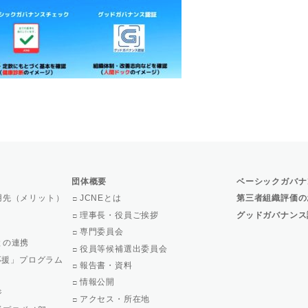
団体概要
ベーシックガバナ
用先（メリット）
JCNEとは
第三者組織評価の
理事長・役員ご挨拶
グッドガバナンス
専門委員会
との連携
役員等候補選出委員会
で応援」プログラム
報告書・資料
情報公開
ジ
アクセス・所在地