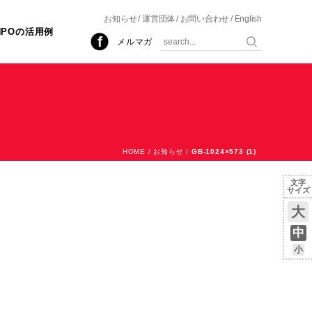
お知らせ
運営団体
お問い合わせ
English
NPOの活用例
メルマガ
HOME
/
お知らせ
/
GB-1024×573 (1)
文字
サイズ
大
中
小