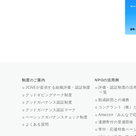
制度のご案内
NPOの活用例
JCNEが提供する組織評価・認証制度
評価・認証制度の活
一覧
グッドギビングマーク制度
助成財団との連携
グッドガバナンス認証制度
コングラント（株）
グッドガバナンス認証マーク
Amazon「みんな
ベーシックガバナンスチェック制度
遺贈寄付の受遺団体
よくある質問
寄付・応援特集ペー