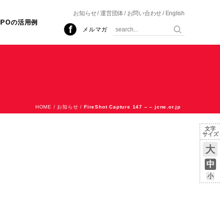
お知らせ
運営団体
お問い合わせ
English
NPOの活用例
メルマガ
HOME
/
お知らせ
/
FireShot Capture 147 – – jcne.or.jp
文字
サイズ
大
中
小