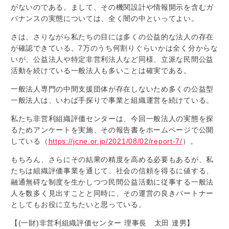
がないのである。まして、その機関設計や情報開示を含むガ
バナンスの実態については、全く闇の中といってよい。
さは、さりながら私たちの目には多くの公益的な法人の存在
が確認できている。7万のうち何割りぐらいかは全く分からな
いが、公益法人や特定非営利法人など同様、立派な民間公益
活動を続けている一般法人も多いことは確実である。
一般法人専門の中間支援団体が存在しないため多くの公益型
一般法人は、いわば手探りで事業と組織運営を続けている。
私たち非営利組織評価センターは、今回一般法人の実態を探
るためアンケートを実施、その報告書をホームページで公開
している（
https://jcne.or.jp/2021/08/02/report-7/
）。
もちろん、さらにその結果の精度を高める必要もあるが、私
たちは組織評価事業を通じて、社会の信頼を得るに値する、
融通無碍な制度を生かしつつ民間公益活動に従事する一般法
人を数多く見出すことと同時に、その運営の良きパートナー
としてもお役に立ちたいと思っている。
【(一財)非営利組織評価センター 理事長 太田 達男】