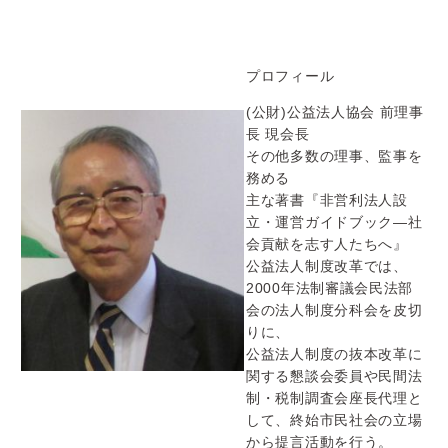
プロフィール
(公財)公益法人協会 前理事
長 現会長
その他多数の理事、監事を
務める
主な著書『非営利法人設
立・運営ガイドブック―
社
会貢献を志す人たちへ』
公益法人制度改革では、
2000年法制審議会民法部
会の法人制度分科会を皮切
りに、
公益法人制度の抜本改革に
関する懇談会委員や民間法
制・
税制調査会座長代理と
して、
終始市民社会の立場
から提言活動を行う。