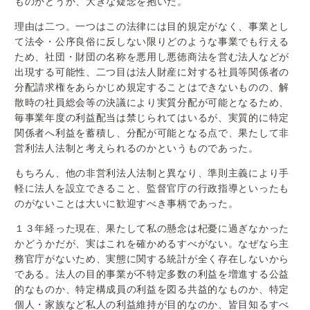
ものかどうか、大きな疑念を抱いた。
理由は二つ。一つはこの法律には目的規定がなく、事業とし
て法令・公序良俗に反しない限りどのような事業でも行える
ため、社団・財団の名称を悪用し悪徳商法を営む法人などが
出現する可能性、二つ目は法人財産に対する社員等関係者の
分配請求権をあらかじめ規定することはできないものの、解
散時の社員総会等の決議により実質分配が可能となるため、
毎事業年度の利益配当は禁じられてはいるが、実質的に特定
関係者へ利益を蓄積し、分配が可能となる点で、果たして非
営利法人法制と考えられるのかというものであった。
もちろん、他の非営利法人法制と異なり、準則主義により手
軽に法人を設立できること、監督官庁の行政指導といったも
のがないことは大いに歓迎すべき事柄であった。
１３年経った現在、果たして私の懸念は杞憂に過ぎなかった
かどうかだが、実はこれを確かめるすべがない。なぜなら主
務官庁がないため、実態に関する統計が全く存在しないから
である。法人の目的事業が不特定多数の利益を増進する公益
的なものか、特定構成員の利益を図る共益的なものか、特定
個人・家族など私人の利益維持が目的なのか、皆目知るすべ