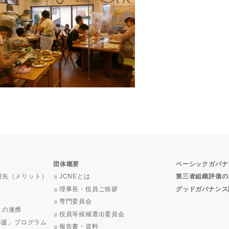
団体概要
ベーシックガバナ
用先（メリット）
JCNEとは
第三者組織評価の
理事長・役員ご挨拶
グッドガバナンス
専門委員会
との連携
役員等候補選出委員会
で応援」プログラム
報告書・資料