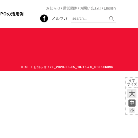
お知らせ
運営団体
お問い合わせ
English
NPOの活用例
メルマガ
HOME
/
お知らせ
/
re_2020-08-05_18-15-28_P8050689b
文字
サイズ
大
中
小